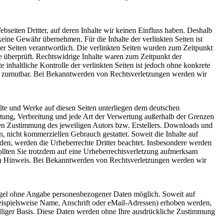
bseiten Dritter, auf deren Inhalte wir keinen Einfluss haben. Deshalb
keine Gewähr übernehmen. Für die Inhalte der verlinkten Seiten ist
 der Seiten verantwortlich. Die verlinkten Seiten wurden zum Zeitpunkt
e überprüft. Rechtswidrige Inhalte waren zum Zeitpunkt der
 inhaltliche Kontrolle der verlinkten Seiten ist jedoch ohne konkrete
ht zumutbar. Bei Bekanntwerden von Rechtsverletzungen werden wir
halte und Werke auf diesen Seiten unterliegen dem deutschen
itung, Verbreitung und jede Art der Verwertung außerhalb der Grenzen
hen Zustimmung des jeweiligen Autors bzw. Erstellers. Downloads und
en, nicht kommerziellen Gebrauch gestattet. Soweit die Inhalte auf
urden, werden die Urheberrechte Dritter beachtet. Insbesondere werden
Sollten Sie trotzdem auf eine Urheberrechtsverletzung aufmerksam
en Hinweis. Bei Bekanntwerden von Rechtsverletzungen werden wir
egel ohne Angabe personenbezogener Daten möglich. Soweit auf
ispielsweise Name, Anschrift oder eMail-Adressen) erhoben werden,
iwilliger Basis. Diese Daten werden ohne Ihre ausdrückliche Zustimmung