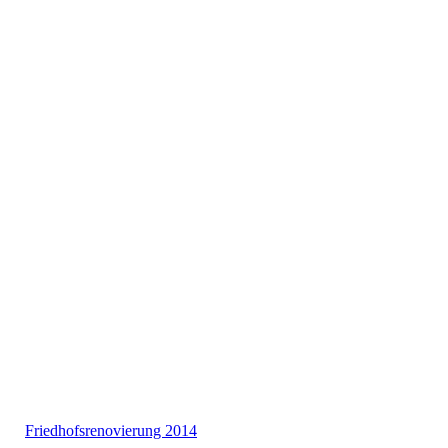
Information am Friedhofseingang über die Renovierung der
Kapelle 2018.
Friedhofsrenovierung 2014